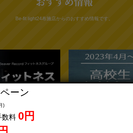
おすすめ情報
Be-fit light24布施店からのおすすめ情報です。
ンペーン
LINE＠でもっとお得に!!
月)
0円
手数料
円