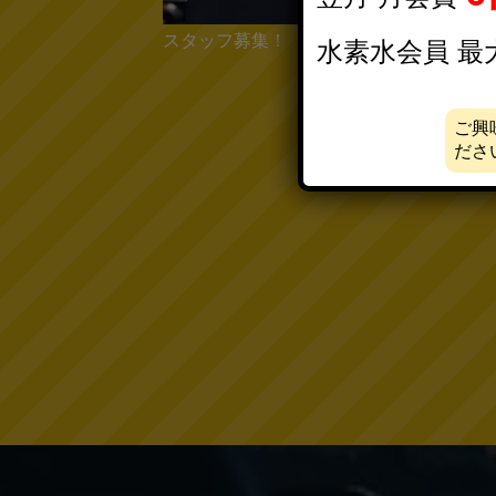
高校生無料会員大募集！
水素水会員 最
ご興
ださ