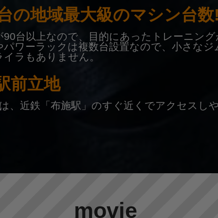
台の地域最大級のマシン台数
が90台以上なので、目的にあったトレーニング
やパワーラックは複数台設置なので、小さなジ
ライラもありません。
駅前立地
light24は、近鉄「布施駅」のすぐ近くでアクセス
movie