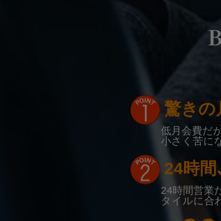
B
驚きの
低月会費だ
小さく苦に
24時間
24時間営
タイルに合