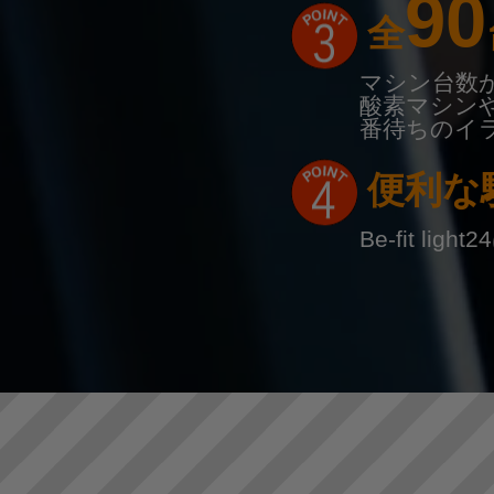
90
全
マシン台数
酸素マシン
番待ちのイ
便利な
Be-fit 