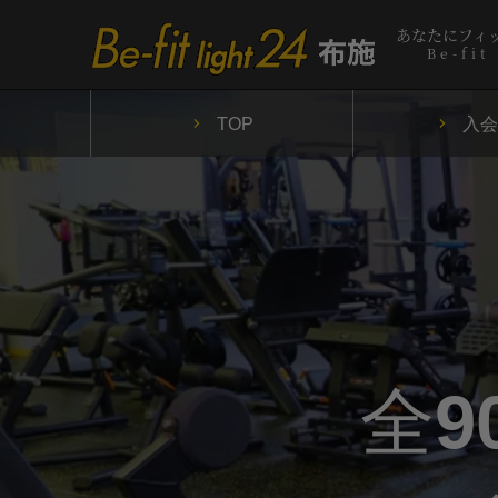
あなたにフィ
Be-fit
TOP
入会
全9