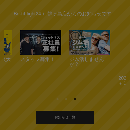
Be-fit light24＋ 鶴ヶ島店からのお知らせです。
会員大
スタッフ募集！
ジム活しません
202
か？
ャン
お知らせ一覧