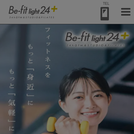
TEL
メ