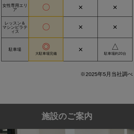
女性専用エリ
〇
×
×
ア
レッスン＆
〇
×
×
マシンピラテ
ィス
◎
△
×
駐車場
大駐車場完備
駐車場約20台
※2025年5月当社調べ
施設のご案内