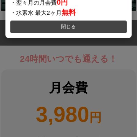
0円
・翌々月の月会費
無料
・水素水 最大2ヶ月
閉じる
料金のご案内
24時間いつでも通える！
月会費
3,980
円