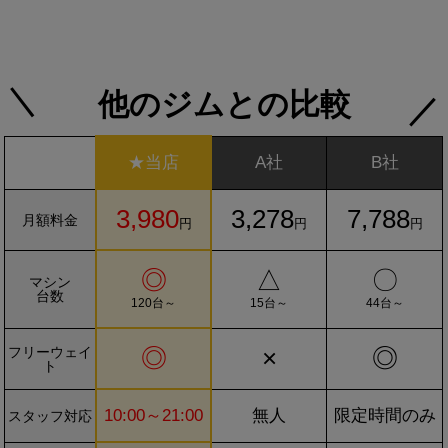
他のジムとの比較
★当店
A社
B社
3,980
3,278
7,788
月額料金
円
円
円
◎
△
〇
マシン
台数
120台～
15台～
44台～
フリーウェイ
◎
×
◎
ト
10:00～21:00
無人
限定時間のみ
スタッフ対応