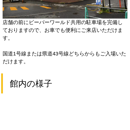
さい。
階の入口から入り、階段で2階にお上がりください。
店舗の前にビーバーワールド共用の駐車場を完備し
ておりますので、お車でも便利にご来店いただけま
す。
国道1号線または県道43号線どちらからもご入場いた
だけます。
館内の様子