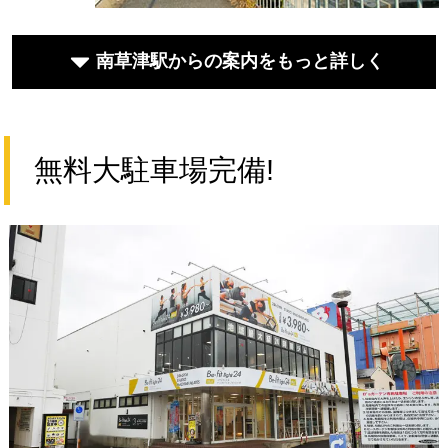
南草津駅からの案内をもっと詳しく
無料大駐車場完備!
①JR南草津駅の改札を右へ出て、東口へと向かいま
②ロータリーに出たらフェリエの横を通り直進し、
す。
③国道1号線へ出たら【野路南】の交差点を渡って右
右折します。
直進し、右手のエスカレーターまたは階段を下りま
④Bb南草津店を過ぎてすぐの眼鏡店の看板のところ
折し、国道に沿って歩きます。
その先の交差点を左折し、国道1号線へ向かいます。
⑤店舗の入口にはセキュリティがかかっております
す。階段を下りると駅前のロータリーがあります。
を左に曲がり、ビーバーワールド内に入ります。
ので、インターホンを押してスタッフをお呼びくだ
右手の建物の2階がBe-fit light南草津店になります。1