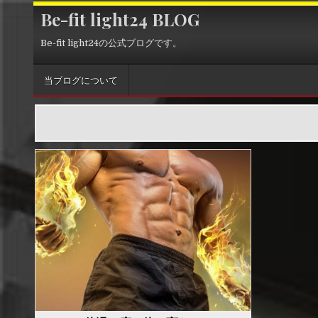
Skip
Be-fit light24 BLOG
to
content
Be-fit light24の公式ブログです。
当ブログについて
P
o
s
t
e
d
i
n