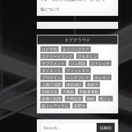
塩について
タグクラウド
けが予防
エイジングケア
エナジードリンク
グルタミン
サプリメント
ジム用語
ストレッチ
ダイエット
フィットネス
プロテイン
ベンチプレス
ホルモン
上腕三頭筋
体組成計
免疫力
回復方法
大胸筋
有酸素運動
栄養の知識
片岡店長
睡眠
筋トレ
筋トレアイテム
筋肥大
S
e