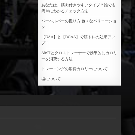
o
あなたは、筋肉付きやすいタイプ？誰でも
r
簡単にわかるチェック方法
:
バーベルバーの握り方 色々なバリエーショ
ン
【EAA】と【BCAA】で筋トレの効果アッ
プ！
AMTとクロストレーナーで効果的にカロリ
ーを消費する方法
トレーニングの消費カロリーについて
塩について