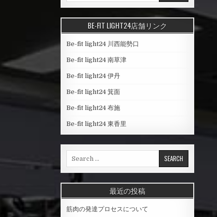
a
r
BE-FIT LIGHT24店舗リンク
c
h
Be-fit light24 川西能勢口
f
o
Be-fit light24 南草津
r
Be-fit light24 伊丹
:
Be-fit light24 箕面
Be-fit light24 布施
Be-fit light24 東香里
S
e
a
r
最近の投稿
c
h
筋肉の発達プロセスについて
f