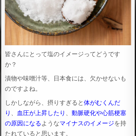
皆さんにとって塩のイメージってどうです
か？
漬物や味噌汁等、日本食には、欠かせないも
のですよね。
しかしながら、摂りすぎると
体がむくんだ
り
、
血圧が上昇したり
、
動脈硬化や心筋梗塞
の原因になる
ような
マイナスのイメージ
を持
たれていると思います。