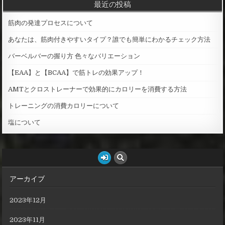
最近の投稿
c
h
筋肉の発達プロセスについて
f
o
あなたは、筋肉付きやすいタイプ？誰でも簡単にわかるチェック方法
r
バーベルバーの握り方 色々なバリエーション
:
【EAA】と【BCAA】で筋トレの効果アップ！
AMTとクロストレーナーで効果的にカロリーを消費する方法
トレーニングの消費カロリーについて
塩について
アーカイブ
2023年12月
2023年11月