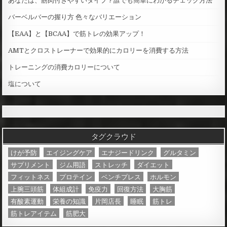
あなたは、筋肉付きやすいタイプ？誰でも簡単にわかるチェック方法
バーベルバーの握り方 色々なバリエーション
【EAA】と【BCAA】で筋トレの効果アップ！
AMTとクロストレーナーで効果的にカロリーを消費する方法
トレーニングの消費カロリーについて
塩について
タグクラウド
けが予防
エイジングケア
エナジードリンク
グルタミン
サプリメント
ジム用語
ストレッチ
ダイエット
フィットネス
プロテイン
ベンチプレス
ホルモン
上腕三頭筋
体組成計
免疫力
回復方法
大胸筋
有酸素運動
栄養の知識
片岡店長
睡眠
筋トレ
筋トレアイテム
筋肥大