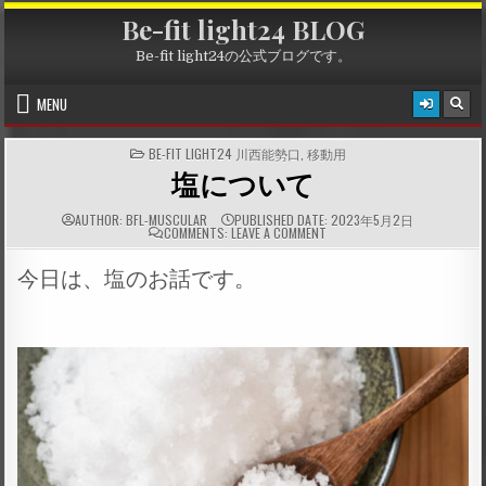
Skip
Be-fit light24 BLOG
to
content
Be-fit light24の公式ブログです。
MENU
P
BE-FIT LIGHT24 川西能勢口
,
移動用
O
塩について
S
T
E
D
AUTHOR:
BFL-MUSCULAR
PUBLISHED DATE:
2023年5月2日
I
COMMENTS:
LEAVE A COMMENT
N
今日は、塩のお話です。