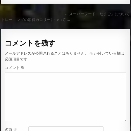
← スーパーフード「たまご」について
投
トレーニングの消費カロリーについて →
稿
ナ
コメントを残す
ビ
ゲ
メールアドレスが公開されることはありません。
※
が付いている欄は
ー
必須項目です
シ
コメント
※
ョ
ン
名前
※