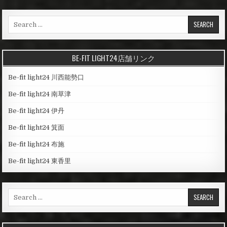
S
e
a
r
BE-FIT LIGHT24店舗リンク
c
h
Be-fit light24 川西能勢口
f
o
Be-fit light24 南草津
r
Be-fit light24 伊丹
:
Be-fit light24 箕面
Be-fit light24 布施
Be-fit light24 東香里
S
e
a
r