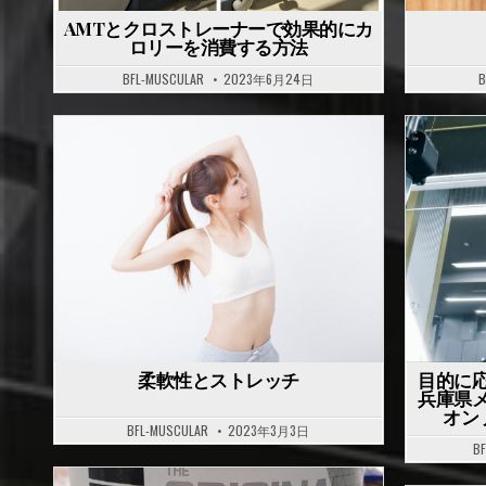
AMTとクロストレーナーで効果的にカ
ロリーを消費する方法
BFL-MUSCULAR
2023年6月24日
B
P
P
o
o
s
s
t
t
e
e
d
d
i
i
n
n
柔軟性とストレッチ
目的に
兵庫県
オン
BFL-MUSCULAR
2023年3月3日
B