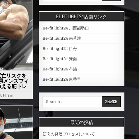
a
r
BE-FIT LIGHT24店舗リンク
c
h
Be-fit light24 川西能勢口
f
o
Be-fit light24 南草津
r
Be-fit light24 伊丹
:
Be-fit light24 箕面
Be-fit light24 布施
死亡リスクを
Be-fit light24 東香里
庫県メンズフィ
教える筋トレ
10月19日
S
e
a
r
最近の投稿
c
h
筋肉の発達プロセスについて
f