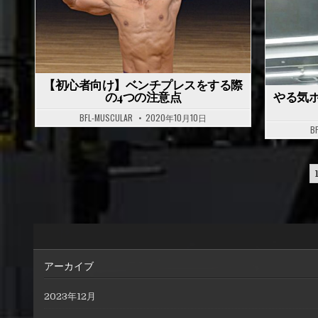
t
e
e
d
d
i
i
n
n
【初心者向け】ベンチプレスをする際
の4つの注意点
やる気
BFL-MUSCULAR
2020年10月10日
B
投
稿
ナ
ビ
ゲ
アーカイブ
ー
2023年12月
シ