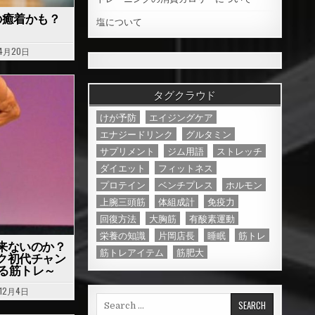
の癒着かも？
塩について
4月20日
タグクラウド
けが予防
エイジングケア
エナジードリンク
グルタミン
サプリメント
ジム用語
ストレッチ
ダイエット
フィットネス
プロテイン
ベンチプレス
ホルモン
上腕三頭筋
体組成計
免疫力
回復方法
大胸筋
有酸素運動
栄養の知識
片岡店長
睡眠
筋トレ
来ないのか？
筋トレアイテム
筋肥大
ク初代チャン
える筋トレ～
12月4日
S
e