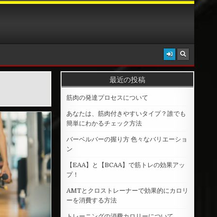
最近の投稿
筋肉の発達プロセスについて
あなたは、筋肉付きやすいタイプ？誰でも
簡単にわかるチェック方法
バーベルバーの握り方 色々なバリエーショ
ン
【EAA】と【BCAA】で筋トレの効果アッ
プ！
AMTとクロストレーナーで効果的にカロリ
ーを消費する方法
トレーニングの消費カロリーについて