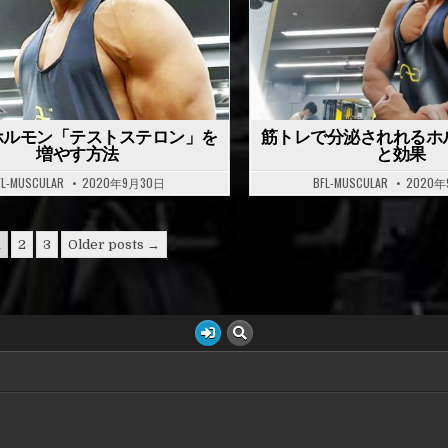
t
e
d
i
n
ホルモン「テストステロン」を
筋トレで分泌されれるホ
増やす方法
と効果
FL-MUSCULAR
2020年9月30日
BFL-MUSCULAR
2020年
1
2
3
Older posts →