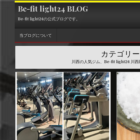
Skip
Be-fit light24 BLOG
to
content
Be-fit light24の公式ブログです。
当ブログについて
カテゴリー
川西の人気ジム、Be-fit ligh
P
P
o
o
s
s
t
t
e
e
d
d
i
i
n
n