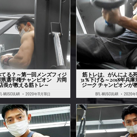
P
o
s
t
e
d
i
n
べてる？～第一回メンズフィジ
筋トレは、がんによる
庫県選手権チャンピオン 片岡
31％下げる～2018年兵
店長が教える筋トレ～
ジーク チャンピオンが
FL-MUSCULAR
2020年11月18日
BFL-MUSCULAR
2020年
P
o
s