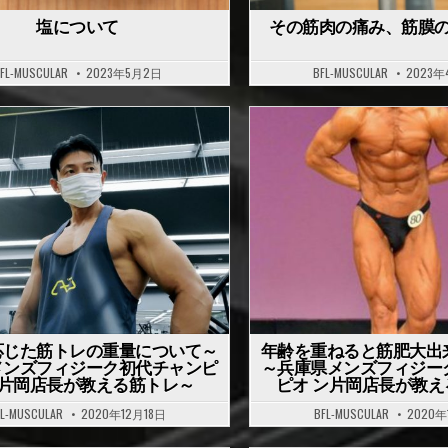
塩について
その筋肉の痛み、筋膜
FL-MUSCULAR
2023年5月2日
BFL-MUSCULAR
2023年
P
o
s
t
e
d
i
n
応じた筋トレの重量について～
年齢を重ねると筋肥大出
メンズフィジーク初代チャンピ
～兵庫県メンズフィジー
 片岡店長が教える筋トレ～
ピオ ン片岡店長が教
FL-MUSCULAR
2020年12月18日
BFL-MUSCULAR
2020年