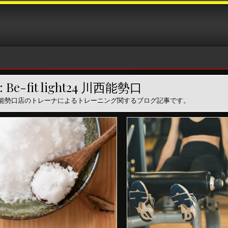
:
Be-fit light24 川西能勢口
t24 川西能勢口店のトレーナによるトレーニング関するブログ記事です。
P
o
s
t
e
d
i
n