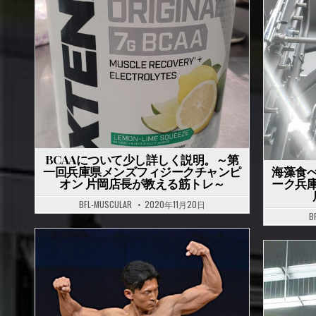
P
P
o
o
s
s
t
t
e
e
d
d
i
i
n
n
BCAAについて少し詳しく説明。～第
一回兵庫県メンズフィジークチャンピ
海藻食
オン 片岡店長が教える筋トレ～
ーク兵
BFL-MUSCULAR
2020年11月20日
B
P
P
o
o
s
s
t