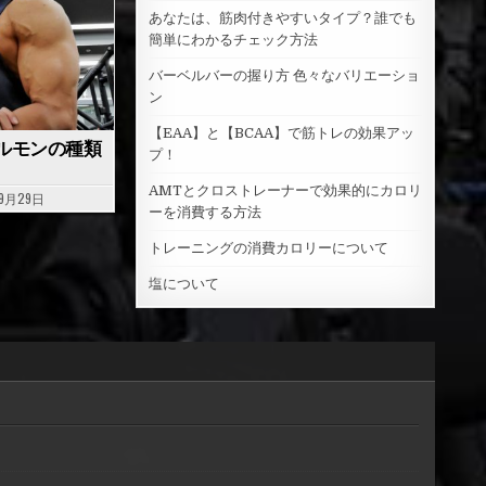
o
あなたは、筋肉付きやすいタイプ？誰でも
r
簡単にわかるチェック方法
:
バーベルバーの握り方 色々なバリエーショ
ン
【EAA】と【BCAA】で筋トレの効果アッ
ルモンの種類
プ！
AMTとクロストレーナーで効果的にカロリ
9月29日
ーを消費する方法
トレーニングの消費カロリーについて
塩について