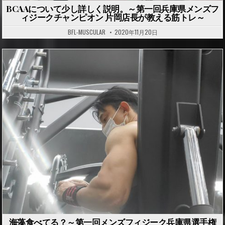
BCAAについて少し詳しく説明。～第一回兵庫県メンズフ
ィジークチャンピオン 片岡店長が教える筋トレ～
BFL-MUSCULAR
2020年11月20日
P
o
s
t
e
d
i
n
海藻食べてる？～第一回メンズフィジーク兵庫県選手権