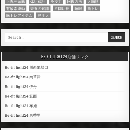
上腕三頭筋
体組成計
免疫力
回復方法
大胸筋
有酸素運動
栄養の知識
片岡店長
睡眠
筋トレ
筋トレアイテム
筋肥大
S
e
a
r
BE-FIT LIGHT24店舗リンク
c
h
Be-fit light24 川西能勢口
f
o
Be-fit light24 南草津
r
Be-fit light24 伊丹
:
Be-fit light24 箕面
Be-fit light24 布施
Be-fit light24 東香里