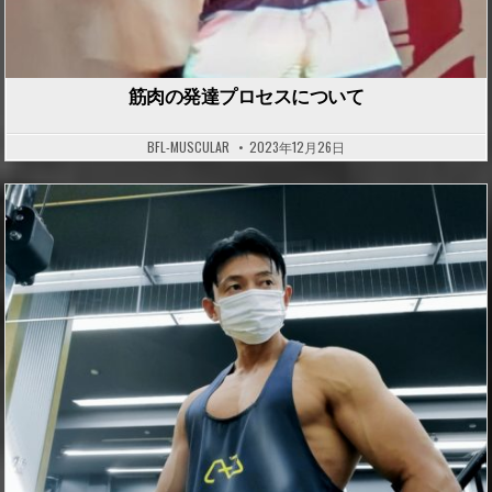
筋肉の発達プロセスについて
BFL-MUSCULAR
2023年12月26日
P
o
s
t
e
d
i
n