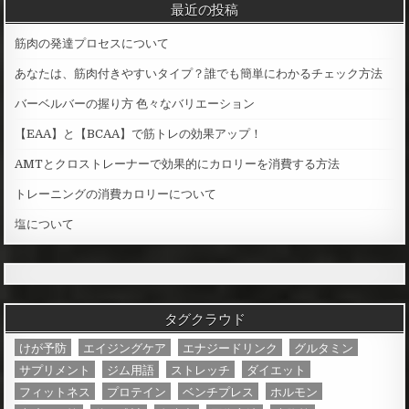
ナ
最近の投稿
ビ
筋肉の発達プロセスについて
ゲ
あなたは、筋肉付きやすいタイプ？誰でも簡単にわかるチェック方法
ー
シ
バーベルバーの握り方 色々なバリエーション
ョ
【EAA】と【BCAA】で筋トレの効果アップ！
ン
AMTとクロストレーナーで効果的にカロリーを消費する方法
トレーニングの消費カロリーについて
塩について
タグクラウド
けが予防
エイジングケア
エナジードリンク
グルタミン
サプリメント
ジム用語
ストレッチ
ダイエット
フィットネス
プロテイン
ベンチプレス
ホルモン