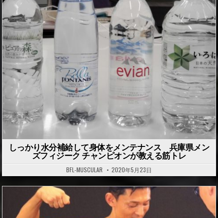
P
o
s
t
e
d
i
n
しっかり水分補給して身体をメンテナンス 兵庫県メン
ズフィジーク チャンピオンが教える筋トレ
BFL-MUSCULAR
2020年5月23日
P