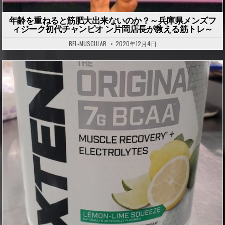
年齢を重ねると筋肥大出来ないのか？～兵庫県メンズフ
ィジーク初代チャンピオ ン片岡店長が教える筋トレ～
BFL-MUSCULAR
2020年12月4日
P
o
s
t
e
d
i
n