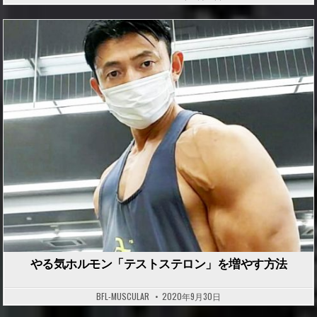
P
o
s
t
e
d
i
n
やる気ホルモン「テストステロン」を増やす方法
BFL-MUSCULAR
2020年9月30日