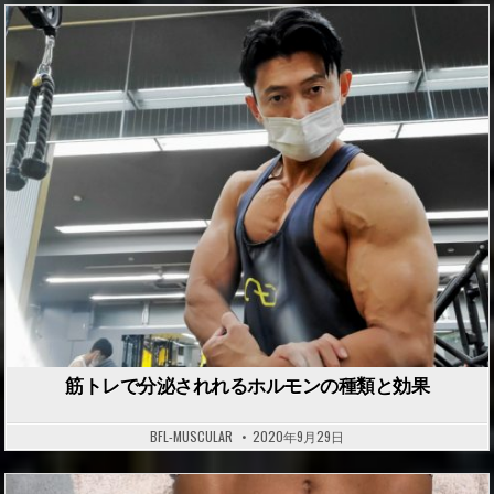
P
o
s
t
e
d
i
n
筋トレで分泌されれるホルモンの種類と効果
BFL-MUSCULAR
2020年9月29日