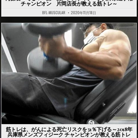
チャンピオン 片岡店長が教える筋トレ～
BFL-MUSCULAR
2020年11月18日
P
o
s
t
e
d
i
n
筋トレは、がんによる死亡リスクを31％下げる～2018年
兵庫県メンズフィジーク チャンピオンが教える筋トレ