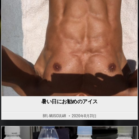
P
o
s
t
e
d
i
n
暑い日にお勧めのアイス
BFL-MUSCULAR
2020年8月31日