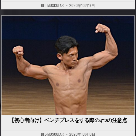
BFL-MUSCULAR
2020年10月19日
P
o
s
t
e
d
i
n
【初心者向け】ベンチプレスをする際の4つの注意点
BFL-MUSCULAR
2020年10月10日