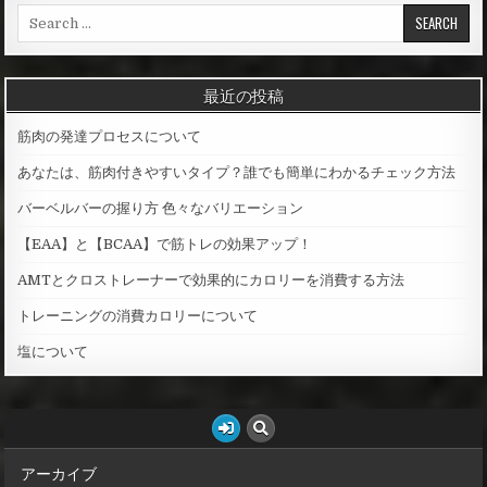
S
e
a
r
最近の投稿
c
h
筋肉の発達プロセスについて
f
o
あなたは、筋肉付きやすいタイプ？誰でも簡単にわかるチェック方法
r
バーベルバーの握り方 色々なバリエーション
:
【EAA】と【BCAA】で筋トレの効果アップ！
AMTとクロストレーナーで効果的にカロリーを消費する方法
トレーニングの消費カロリーについて
塩について
アーカイブ