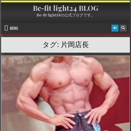
Skip
Be-fit light24 BLOG
to
content
Be-fit light24の公式ブログです。
MENU
タグ:
片岡店長
P
o
s
t
e
d
i
n