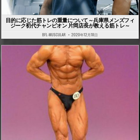
目的に応じた筋トレの重量について～兵庫県メンズフィ
ジーク初代チャンピオン 片岡店長が教える筋トレ～
BFL-MUSCULAR
2020年12月18日
P
o
s
t
e
d
i
n