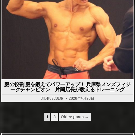
o
s
t
e
d
i
n
腱の役割 腱を鍛えてパワーアップ！ 兵庫県メンズフィジ
ークチャンピオン 片岡店長が教えるトレーニング
BFL-MUSCULAR
2020年4月20日
1
2
Older posts →
投
稿