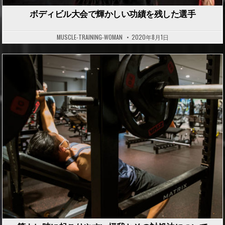
ボディビル大会で輝かしい功績を残した選手
MUSCLE-TRAINING-WOMAN
2020年8月1日
P
o
s
t
e
d
i
n