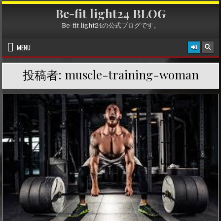
Skip
Be-fit light24 BLOG
to
content
Be-fit light24の公式ブログです。
MENU
投稿者:
muscle-training-woman
P
o
s
t
e
d
i
n