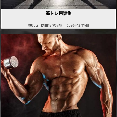
筋トレ用語集
MUSCLE-TRAINING-WOMAN
2020年12月15日
P
o
s
t
e
d
i
n