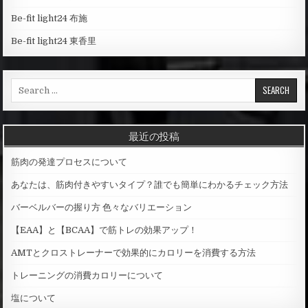
Be-fit light24 布施
Be-fit light24 東香里
S
e
a
r
最近の投稿
c
h
筋肉の発達プロセスについて
f
o
あなたは、筋肉付きやすいタイプ？誰でも簡単にわかるチェック方法
r
バーベルバーの握り方 色々なバリエーション
:
【EAA】と【BCAA】で筋トレの効果アップ！
AMTとクロストレーナーで効果的にカロリーを消費する方法
トレーニングの消費カロリーについて
塩について