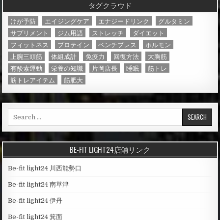
タグクラウド
けが予防
エイジングケア
エナジードリンク
グルタミン
サプリメント
ジム用語
ストレッチ
ダイエット
フィットネス
プロテイン
ベンチプレス
ホルモン
上腕三頭筋
体組成計
免疫力
回復方法
大胸筋
有酸素運動
栄養の知識
片岡店長
睡眠
筋トレ
筋トレアイテム
筋肥大
S
e
a
r
BE-FIT LIGHT24店舗リンク
c
h
Be-fit light24 川西能勢口
f
o
Be-fit light24 南草津
r
Be-fit light24 伊丹
:
Be-fit light24 箕面